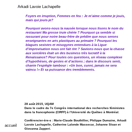
Arkadi Lavoie Lachapelle
Foyers en irruption, Femmes en feu : Je m'aime comme je jouis,
mais qui jouis-je?
Pourquoi avons-nous la nausée lorsque nous lisons le nom du
restaurant Ma grosse truie chérie ? Pourquoi ça semble si
rassurant pour notre beau-frère de prédire que nous serons
enseignantes en arts plastiques au primaire ? Pourquoi les
blagues sexistes et misogynes entendues à la Ligue
d'improvisation nous ont fait rire ? Savions-nous que la chasse
aux sorcières était un des business très lucratif à la
Renaissance? Pour toutes ces questions, un réseau complexe
d'hypothèses, de gestes et d'actions ; dans le discours senti,
chante l'espiègle tambour : «Un bon, cunni, jamais ne sera
vaincu !» Et sa puissance des tremblements.
28 août 2015, UQAM
Dans le cadre du 7e Congrès international des recherches féministes
dans la francophonie (CIRFF) à l’Université du Québec à Montréal.
Conférencier-ère-s : Marie-Claude Bouthillier, Philippe Dumaine, Arkadi
Lavoie Lachapelle, Catherine Lalonde Massecar, Johanne Sloan et
accueil
Giovanna Zapperi.