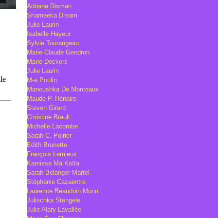
Adriana Disman
Shameeka Dream
Julie Laurin
Isabelle Hayeur
Sylvie Tourangeau
Marie-Claude Gendron
Marie Deckers
Julie Laurin
M-a Poulin
Manoushka De Morceaux
Maude P. Hénaire
Steven Girard
Christine Brault
Michelle Lacombe
Sarah C. Poirier
Edith Brunette
François Lemieux
Kamissa Ma Koïta
Sarah Belanger-Martel
Stéphanie Cazaentre
Laurence Beaudoin Morin
Julischka Stengele
Julie Alary Lavallée