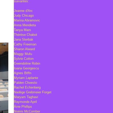
suivantes:
Jeanne d'Arc
Judy Chicago
Marina Abramovic
Anna Mendieta
Tanya Mars
Thérèse Chabot
Jana Sterbak
Cathy Freeman
Sharon Alward
Maggy Mufu
Sylvie Cotton
Gwendoline Robin
Ioana Georgescu
Agnes Btffn
Myriam Laplante
Palden Choesto
Rachel Echenberg
Nadège Grebmeier Forget
Maryam Taghavi
Raymonde April
Áine Phillips
Noémi McComber