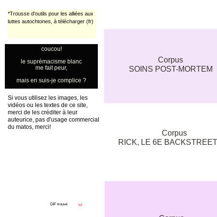
*Trousse d'outils pour les alliées aux
luttes autochtones, à télécharger (fr)
coucou!
Corpus
le suprémacisme blanc
me fait peur,
SOINS POST-MORTEM
mais en suis-je complice ?
Si vous utilisez les images, les
vidéos ou les textes de ce site,
merci de les créditer à leur
auteurice, pas d'usage commercial
du matos, merci!
Corpus
RICK, LE 6E BACKSTREET
GIF trouvé
ici